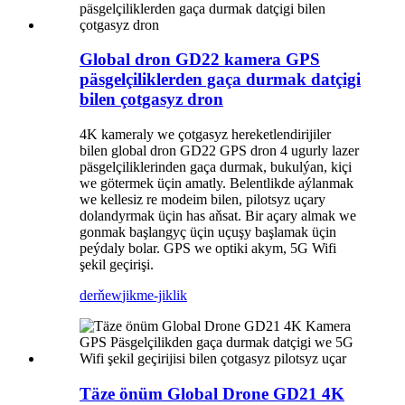
Global dron GD22 kamera GPS
päsgelçiliklerden gaça durmak datçigi
bilen çotgasyz dron
4K kameraly we çotgasyz hereketlendirijiler
bilen global dron GD22 GPS dron 4 ugurly lazer
päsgelçiliklerinden gaça durmak, bukulýan, kiçi
we götermek üçin amatly. Belentlikde aýlanmak
we kellesiz re modeim bilen, pilotsyz uçary
dolandyrmak üçin has aňsat. Bir açary almak we
gonmak başlangyç üçin uçuşy başlamak üçin
peýdaly bolar. GPS we optiki akym, 5G Wifi
şekil geçirişi.
derňew
jikme-jiklik
Täze önüm Global Drone GD21 4K