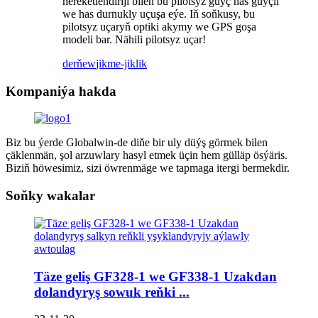
hereketlendiriji bilen bu pilotsyz güýç has güýçli
we has durnukly uçuşa eýe. Iň soňkusy, bu
pilotsyz uçaryň optiki akymy we GPS goşa
modeli bar. Nähili pilotsyz uçar!
derňew
jikme-jiklik
Kompaniýa hakda
Biz bu ýerde Globalwin-de diňe bir uly düýş görmek bilen
çäklenmän, şol arzuwlary hasyl etmek üçin hem gülläp ösýäris.
Biziň höwesimiz, sizi öwrenmäge we tapmaga itergi bermekdir.
Soňky wakalar
Täze geliş GF328-1 we GF338-1 Uzakdan
dolandyryş sowuk reňki ...