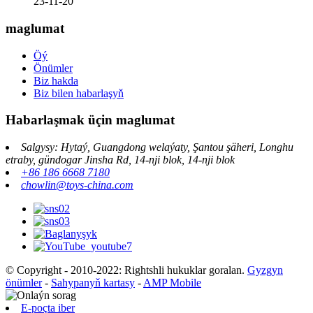
23-11-20
maglumat
Öý
Önümler
Biz hakda
Biz bilen habarlaşyň
Habarlaşmak üçin maglumat
Salgysy: Hytaý, Guangdong welaýaty, Şantou şäheri, Longhu
etraby, gündogar Jinsha Rd, 14-nji blok, 14-nji blok
+86 186 6668 7180
chowlin@toys-china.com
© Copyright - 2010-2022: Rightshli hukuklar goralan.
Gyzgyn
önümler
-
Sahypanyň kartasy
-
AMP Mobile
E-poçta iber