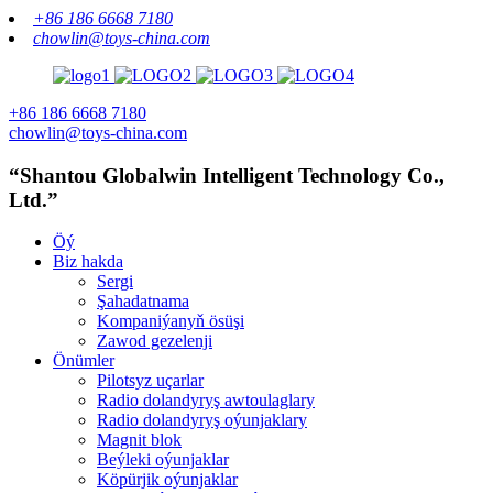
+86 186 6668 7180
chowlin@toys-china.com
+86 186 6668 7180
chowlin@toys-china.com
“Shantou Globalwin Intelligent Technology Co.,
Ltd.”
Öý
Biz hakda
Sergi
Şahadatnama
Kompaniýanyň ösüşi
Zawod gezelenji
Önümler
Pilotsyz uçarlar
Radio dolandyryş awtoulaglary
Radio dolandyryş oýunjaklary
Magnit blok
Beýleki oýunjaklar
Köpürjik oýunjaklar