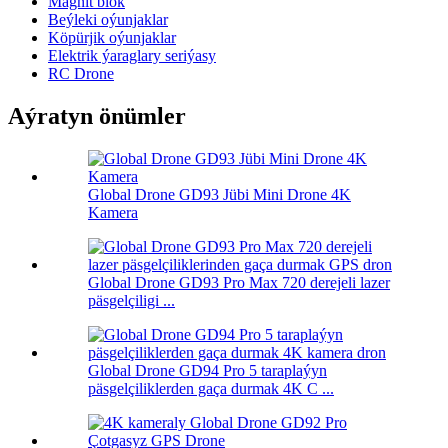
Magnit blok
Beýleki oýunjaklar
Köpürjik oýunjaklar
Elektrik ýaraglary seriýasy
RC Drone
Aýratyn önümler
Global Drone GD93 Jübi Mini Drone 4K
Kamera
Global Drone GD93 Pro Max 720 derejeli lazer
päsgelçiligi ...
Global Drone GD94 Pro 5 taraplaýyn
päsgelçiliklerden gaça durmak 4K C ...