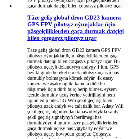
Täze geliş global dron GD23 kamera
GPS FPV pilotsyz oýunjaklar üçin
päsgelçiliklerden gaça durmak datçigi
bilen çotgasyz pilotsyz uçar
Täze geliş global dron GD23 kamera GPS FPV
pilotsyz oýunjaklar üçin päsgelçiliklerden gaça
durmak datçigi bilen çotgasyz pilotsyz uçar. Bu
pilotsyz uçaryň dolandyryş aralygy 1 km. GPS
beýikliginde hereket etmek pilotsyz uçaryň has
durnukly bolmagyna kömek edýär. 4k esasy
kamera we aşaky optiki kamera diňe bir
düşürmek üçin dürli burç berip bilmez, eýsem
içerde durnukly uçuş ýerine ýetirijiligini hem
üpjün edip biler. 5G Wifi şekil geçirişi bilen
pilotsyz uzak aralyk we çalt tizlik bar. Adaty Wifi
şekil geçiriş ulgamyndan tapawutlylykda sanly
şekil geçiriş signalynyň iberilmegi has
durnuklydyr. 4 ugurly lazer päsgelçiliklerinden
gaça durmak uçuşy has ygtybarly edýär we
pilotsyz uçary howpdan goraýar. Çotgasyz