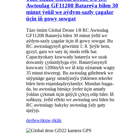
Awtoulag GF11208 Batareýa bilen 30
minut ýeňil we aýdym-sazly çagalar
üçin iň gowy sowgat
Täze önüm Global Drone 1/8 RC Awtoulag
GF11208 Batareýa bilen 30 minut ýeňil we
aýdym-sazly çagalar üçin iň gowy sowgat. Bu
RC awtoulagynyň göwrümi 1: 8. Şeýle hem,
gyzyl, gara we sary üç moda reňk bar.
Capacityokary kuwwatly batareýa we uzak
dowamly çydamlylyga eýe. Batareýasynyň
kuwwaty 1200mAh we iň köp oýnamak wagty
35 minut töweregi. Bu awtoulag giňeltmek we
süýşmäge garşy simulýasiýa ýüklenen tekerler
bilen hem enjamlaşdyrylandyr. Mundan başga-
da, bu awtoulag birnäçe ýerler üçin amatly
ýoldan çykmak üçin güýçli çykyş edip biler. Iň
soňkusy, ýeňil effekt we awtoulag sesi bilen bu
RC awtoulagy hakyky awtoulag ýaly gaty
ajaýyp.
derňew
jikme-jiklik