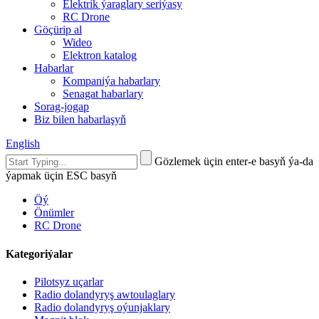
Elektrik ýaraglary seriýasy
RC Drone
Göçürip al
Wideo
Elektron katalog
Habarlar
Kompaniýa habarlary
Senagat habarlary
Sorag-jogap
Biz bilen habarlaşyň
English
Gözlemek üçin enter-e basyň ýa-da
ýapmak üçin ESC basyň
Öý
Önümler
RC Drone
Kategoriýalar
Pilotsyz uçarlar
Radio dolandyryş awtoulaglary
Radio dolandyryş oýunjaklary