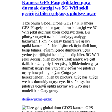
Kamera GPS Päsgelçilikden gaça
durmak datçigi we 5G Wifi şekil
geçirijisi bilen çotgasyz pilotsyz uçar
Täze önüm Global Drone GD21 4K Kamera
GPS Päsgelçilikden gaça durmak datçigi we 5G
Wifi şekil geçirijisi bilen çotgasyz dron. Bu
pilotsyz uçaryň uzak dolandyryş aralygy,
takmynan 1 km. 4k esasy kamera we aşaky
optiki kamera diňe bir düşürmek üçin dürli burç
berip bilmez, eýsem içerde durnuksyz uçuş
ýerine ýetirijiligini hem üpjün edip biler. 5G Wifi
şekil geçirişi bilen pilotsyz uzak aralyk we çalt
tizlik bar. 4 ugurly lazer päsgelçiliklerinden gaça
durmak uçuşy has ygtybarly edýär we pilotsyz
uçary howpdan goraýar. Çotgasyz
hereketlendiriji bilen bu pilotsyz güýç has güýçli
we has durnukly uçuşa eýe. Iň soňkusy, bu
pilotsyz uçaryň optiki akymy we GPS goşa
modeli bar. Gaty gowy!
derňew
jikme-jiklik