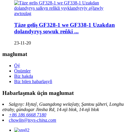
Täze geliş GF328-1 we GF338-1 Uzakdan
dolandyryş sowuk reňki ...
23-11-20
maglumat
Öý
Önümler
Biz hakda
Biz bilen habarlaşyň
Habarlaşmak üçin maglumat
Salgysy: Hytaý, Guangdong welaýaty, Şantou şäheri, Longhu
etraby, gündogar Jinsha Rd, 14-nji blok, 14-nji blok
+86 186 6668 7180
chowlin@toys-china.com