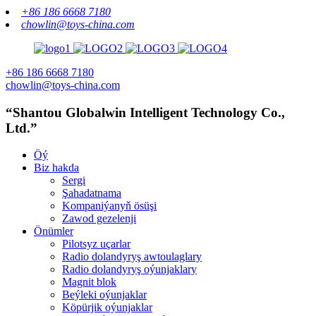
+86 186 6668 7180
chowlin@toys-china.com
+86 186 6668 7180
chowlin@toys-china.com
“Shantou Globalwin Intelligent Technology Co.,
Ltd.”
Öý
Biz hakda
Sergi
Şahadatnama
Kompaniýanyň ösüşi
Zawod gezelenji
Önümler
Pilotsyz uçarlar
Radio dolandyryş awtoulaglary
Radio dolandyryş oýunjaklary
Magnit blok
Beýleki oýunjaklar
Köpürjik oýunjaklar