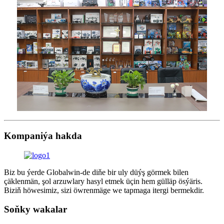
Kompaniýa hakda
Biz bu ýerde Globalwin-de diňe bir uly düýş görmek bilen
çäklenmän, şol arzuwlary hasyl etmek üçin hem gülläp ösýäris.
Biziň höwesimiz, sizi öwrenmäge we tapmaga itergi bermekdir.
Soňky wakalar